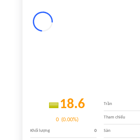
18.6
Trần
Tham chiếu
0
(0.00%)
Khối lượng
0
Sàn