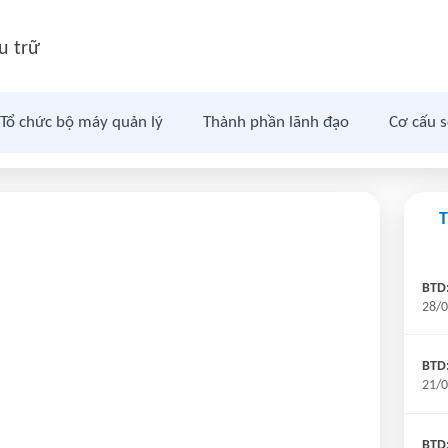
u trữ
Tổ chức bộ máy quản lý
Thành phần lãnh đạo
Cơ cấu 
BTD:
28/0
BTD
21/0
BTD: