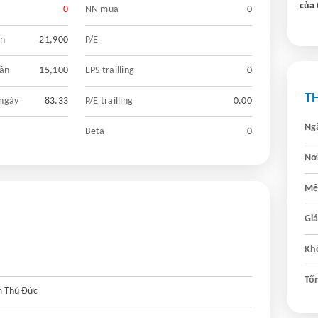
của 
0
NN mua
0
bê t
10/0
ần
21,900
P/E
uần
15,100
EPS trailling
0
T
 ngày
83.33
P/E trailling
0.00
Ngà
Beta
0
Nơi
Mệ
Giá
Khố
Tổn
m Thủ Đức