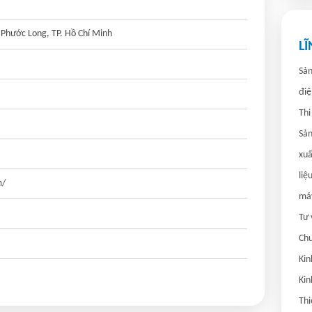
Phước Long, TP. Hồ Chí Minh
L
Sản
điệ
Thi
Sản
xuấ
liệ
m/
máy
Tư 
Chu
Kin
Kin
Thi