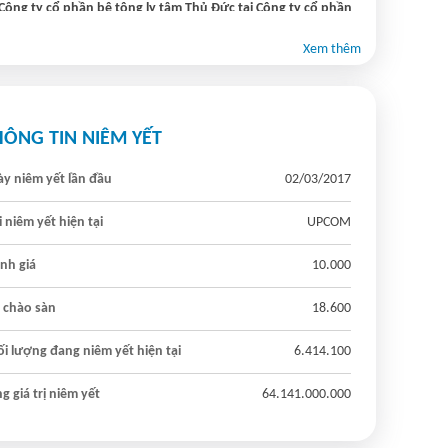
Công ty cổ phần bê tông ly tâm Thủ Đức tại Công ty cổ phần
ông ly tâm Vinaincon
Xem thêm
4/2026 14:10
HÔNG TIN NIÊM YẾT
y niêm yết lần đầu
02/03/2017
 niêm yết hiện tại
UPCOM
nh giá
10.000
 chào sàn
18.600
i lượng đang niêm yết hiện tại
6.414.100
g giá trị niêm yết
64.141.000.000