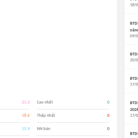
18/0
BTD:
năm
09/0
BTD:
20/0
BTD
17/0
21.3
Cao nhất
0
BTD:
202
17/0
18.6
Thấp nhất
0
15.9
NN bán
0
BTD: