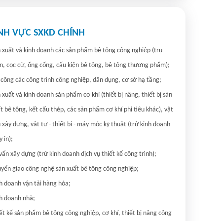
ĨNH VỰC SXKD CHÍNH
 xuất và kinh doanh các sản phẩm bê tông công nghiệp (trụ 
n, cọc cừ, ống cống, cấu kiện bê tông, bê tông thương phẩm);

 công các công trình công nghiệp, dân dụng, cơ sở hạ tầng;

 xuất và kinh doanh sàn phẩm cơ khí (thiết bị nâng, thiết bị sản 
t bê tông, kết cấu thép, các sản phẩm cơ khí phi tiêu khác), vật 
u xây dựng, vật tư - thiết bị - máy móc kỹ thuật (trừ kinh doanh 
 in);

vấn xây dựng (trừ kinh doanh dịch vụ thiết kế công trình);

yển giao công nghệ sản xuất bê tông công nghiệp;

h doanh vận tải hàng hóa;

h doanh nhà;

ết kế sản phẩm bê tông công nghiệp, cơ khí, thiết bị nâng công 