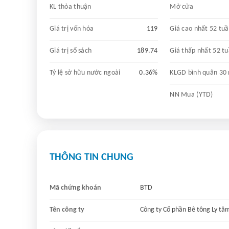
KL thỏa thuận
Mở cửa
Giá trị vốn hóa
119
Giá cao nhất 52 tu
Giá trị sổ sách
189.74
Giá thấp nhất 52 t
Tỷ lệ sở hữu nước ngoài
0.36%
KLGD bình quân 30
NN Mua (YTD)
THÔNG TIN CHUNG
Mã chứng khoán
BTD
Tên công ty
Công ty Cổ phần Bê tông Ly tâ