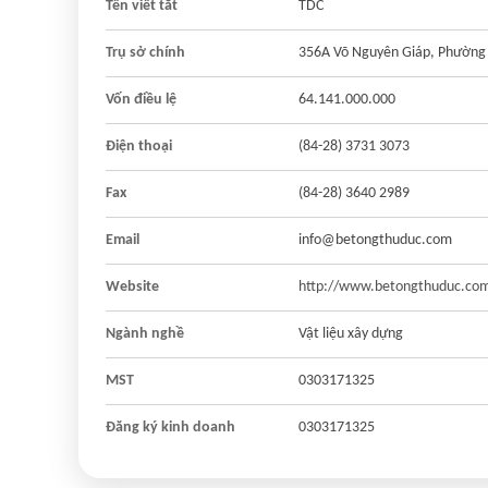
Tên viết tắt
TDC
Trụ sở chính
356A Võ Nguyên Giáp, Phường 
Vốn điều lệ
64.141.000.000
Điện thoại
(84-28) 3731 3073
Fax
(84-28) 3640 2989
Email
info@betongthuduc.com
Website
http://www.betongthuduc.co
Ngành nghề
Vật liệu xây dựng
MST
0303171325
Đăng ký kinh doanh
0303171325