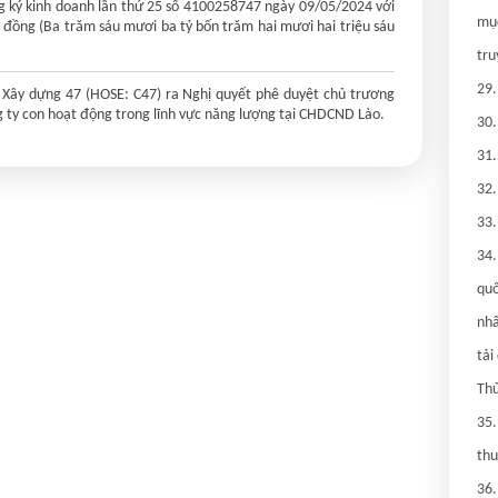
 ký kinh doanh lần thứ 25 số 4100258747 ngày 09/05/2024 với
mục
0 đồng (Ba trăm sáu mươi ba tỷ bốn trăm hai mươi hai triệu sáu
tru
29.
ây dựng 47 (HOSE: C47) ra Nghị quyết phê duyệt chủ trương
g ty con hoạt động trong lĩnh vực năng lượng tại CHDCND Lào.
30.
31.
32.
33.
34.
quố
nhâ
tải
Thủ
35.
thu
36.