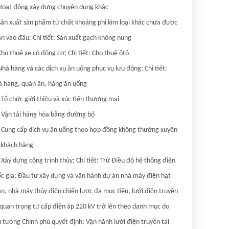
Hoạt động xây dựng chuyên dụng khác

Sản xuất sản phẩm từ chất khoáng phi kim loại khác chưa được 
n vào đâu; Chi tiết: Sản xuất gạch không nung

Cho thuê xe có động cơ; Chi tiết: Cho thuê ôtô

Nhà hàng và các dịch vụ ăn uống phục vụ lưu động; Chi tiết: 
 hàng, quán ăn, hàng ăn uống

 Tổ chức giới thiệu và xúc tiến thương mại

 Vận tải hàng hóa bằng đường bộ

 Cung cấp dịch vụ ăn uống theo hợp đồng không thường xuyên 
 khách hàng

 Xây dựng công trình thủy; Chi tiết: Trừ Điều độ hệ thống điện 
c gia; Đầu tư xây dựng và vận hành dự án nhà máy điện hạt 
n, nhà máy thủy điện chiến lược đa mục tiêu, lưới điện truyền 
 quan trọng từ cấp điện áp 220 kV trở lên theo danh mục do 
 tướng Chính phủ quyết định; Vận hành lưới điện truyền tải
