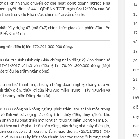
ty đã chính thức chuyển cơ chế hoạt động doanh nghiệp Nhà
14.
theo quyết định số 4411QĐ/BNN-TCCB ngày 08/12/2004 của Bộ
15.
g thôn trong đó Nhà nước chiếm 51% vốn điều lệ.
16.
hần Xây dựng 47 (mã C47) chính thức giao dịch phiên đầu tiên
17.
P. Hồ Chí Minh
18.
ăng vốn điều lệ lên 170.201.300.000 đồng.
19.
à Đầu tư Bình Định cấp Giấy chứng nhận đăng ký kinh doanh số
20.
7/01/2017 với số vốn điều lệ là 170.201.300.000 đồng (Một
nướ
ột triệu ba trăm ngàn đồng).
21.
 triển trở thành một trong những doanh nghiệp hàng đầu về
22.
ình thủy điện, thủy lợi của khu vực miền Trung – Tây Nguyên và
thị trường miền Đông Nam Bộ.
thố
điệ
040.000 đồng và không ngừng phát triển, trở thành một trong
ề lĩnh vực xây dựng các công trình thủy điện, thủy lợi của khu
điệ
à phấn đấu phát triển mở rộng thị trường miền Đông Nam Bộ. -
dan
nh theo xu thế phát triển bền vững, xây dựng nhà máy điện gió,
 kiện cung cấp và thi công hạ tầng giao thông. - 25/11/2021, C47
tru
p và INTRACO ký kết thỏa thuận hợp tác trong “Chương trình