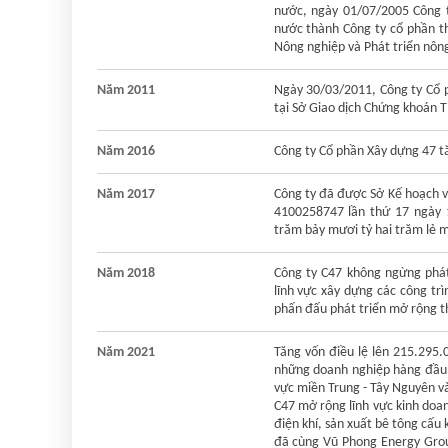
nước, ngày 01/07/2005 Công 
nước thành Công ty cổ phần 
Nông nghiệp và Phát triển nôn
Năm 2011
Ngày 30/03/2011, Công ty Cổ p
tại Sở Giao dịch Chứng khoán T
Năm 2016
Công ty Cổ phần Xây dựng 47 t
Năm 2017
Công ty đã được Sở Kế hoạch v
4100258747 lần thứ 17 ngày 1
trăm bảy mươi tỷ hai trăm lẻ m
Năm 2018
Công ty C47 không ngừng phát
lĩnh vực xây dựng các công tr
phấn đấu phát triển mở rộng 
Năm 2021
Tăng vốn điều lệ lên 215.295.
những doanh nghiệp hàng đầu v
vực miền Trung - Tây Nguyên v
C47 mở rộng lĩnh vực kinh doa
điện khí, sản xuất bê tông cấu
đã cùng Vũ Phong Energy Grou