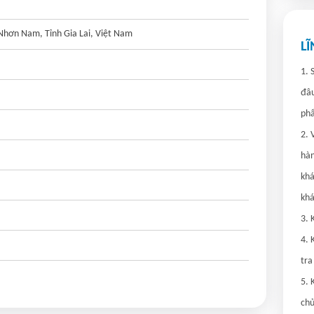
Nhơn Nam, Tỉnh Gia Lai, Việt Nam
L
1. 
đâu
phẩ
2. 
hàn
khá
khá
3. 
4. 
tra
5. 
chủ