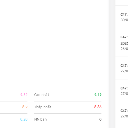
C47:
30/0
C47:
202
28/0
C47:
27/0
C47:
27/0
9.52
Cao nhất
9.19
8.9
Thấp nhất
8.86
C47:
27/0
8.28
NN bán
0