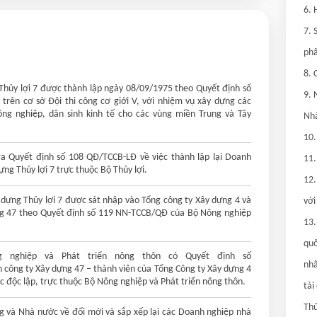
6. 
7. 
phâ
8. 
 Thủy lợi 7 được thành lập ngày 08/09/1975 theo Quyết định số
9. 
trên cơ sở Đội thi công cơ giới V, với nhiệm vụ xây dựng các
ông nghiệp, dân sinh kinh tế cho các vùng miền Trung và Tây
Nhà
10.
ra Quyết định số 108 QĐ/TCCB-LĐ về việc thành lập lại Doanh
11.
ng Thủy lợi 7 trực thuộc Bộ Thủy lợi.
12.
dựng Thủy lợi 7 được sát nhập vào Tổng công ty Xây dựng 4 và
với
ng 47 theo Quyết định số 119 NN-TCCB/QĐ của Bộ Nông nghiệp
13.
quố
g nghiệp và Phát triển nông thôn có Quyết định số
nhâ
ông ty Xây dựng 47 – thành viên của Tổng Công ty Xây dựng 4
 độc lập, trực thuộc Bộ Nông nghiệp và Phát triển nông thôn.
tải
Thủ
 và Nhà nước về đổi mới và sắp xếp lại các Doanh nghiệp nhà