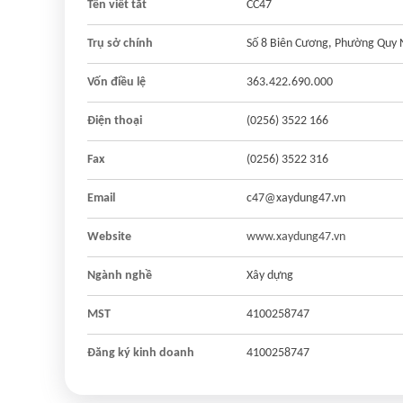
Tên viết tắt
CC47
Trụ sở chính
Số 8 Biên Cương, Phường Quy 
Vốn điều lệ
363.422.690.000
Điện thoại
(0256) 3522 166
Fax
(0256) 3522 316
Email
c47@xaydung47.vn
Website
www.xaydung47.vn
Ngành nghề
Xây dựng
MST
4100258747
Đăng ký kinh doanh
4100258747