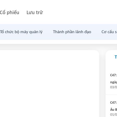
Cổ phiếu
Lưu trữ
Tổ chức bộ máy quản lý
Thành phần lãnh đạo
Cơ cấu 
C47:
ngà
03/0
C47:
Âu 
01/0