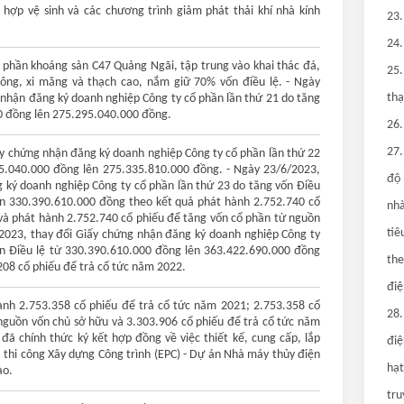
hợp vệ sinh và các chương trình giảm phát thải khí nhà kính
23.
24.
ổ phần khoáng sản C47 Quảng Ngãi, tập trung vào khai thác đá,
25.
 tông, xi măng và thạch cao, nắm giữ 70% vốn điều lệ. - Ngày
thạ
 nhận đăng ký doanh nghiệp Công ty cổ phần lần thứ 21 do tăng
0 đồng lên 275.295.040.000 đồng.
26.
27.
ấy chứng nhận đăng ký doanh nghiệp Công ty cổ phần lần thứ 22
95.040.000 đồng lên 275.335.810.000 đồng. - Ngày 23/6/2023,
độ 
 ký doanh nghiệp Công ty cổ phần lần thứ 23 do tăng vốn Điều
ên 330.390.610.000 đồng theo kết quả phát hành 2.752.740 cổ
nhà
và phát hành 2.752.740 cổ phiếu để tăng vốn cổ phần từ nguồn
tiê
2023, thay đổi Giấy chứng nhận đăng ký doanh nghiệp Công ty
ốn Điều lệ từ 330.390.610.000 đồng lên 363.422.690.000 đồng
the
208 cổ phiếu để trả cổ tức năm 2022.
điệ
ành 2.753.358 cổ phiếu để trả cổ tức năm 2021; 2.753.358 cổ
28.
nguồn vốn chủ sở hữu và 3.303.906 cổ phiếu để trả cổ tức năm
đã chính thức ký kết hợp đồng về việc thiết kế, cung cấp, lắp
điệ
và thi công Xây dựng Công trình (EPC) - Dự án Nhà máy thủy điện
hạt
ào.
tru