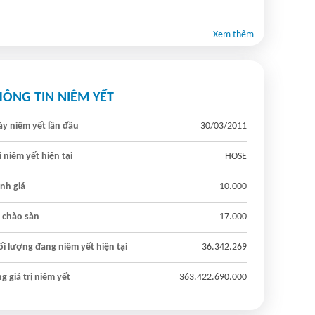
 Báo cáo tình hình quản trị công ty 6 tháng đầu năm 2025
7/2025 20:49
Xem thêm
HÔNG TIN NIÊM YẾT
y niêm yết lần đầu
30/03/2011
 niêm yết hiện tại
HOSE
nh giá
10.000
 chào sàn
17.000
i lượng đang niêm yết hiện tại
36.342.269
g giá trị niêm yết
363.422.690.000