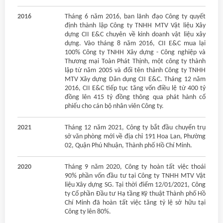
2016
Tháng 6 năm 2016, ban lãnh đạo Công ty quyết
định thành lập Công ty TNHH MTV Vật liệu Xây
dựng CII E&C chuyên về kinh doanh vật liệu xây
dựng. Vào tháng 8 năm 2016, CII E&C mua lại
100% Công ty TNHH Xây dựng - Công nghiệp và
Thương mại Toàn Phát Thịnh, một công ty thành
lập từ năm 2005 và đổi tên thành Công ty TNHH
MTV Xây dựng Dân dụng CII E&C. Tháng 12 năm
2016, CII E&C tiếp tục tăng vốn điều lệ từ 400 tỷ
đồng lên 415 tỷ đồng thông qua phát hành cổ
phiếu cho cán bộ nhân viên Công ty.
2021
Tháng 12 năm 2021, Công ty bắt đầu chuyển trụ
sở văn phòng mới về địa chỉ 191 Hoa Lan, Phường
02, Quận Phú Nhuận, Thành phố Hồ Chí Minh.
2020
Tháng 9 năm 2020, Công ty hoàn tất việc thoái
90% phần vốn đầu tư tại Công ty TNHH MTV Vật
liệu Xây dựng SG. Tại thời điểm 12/01/2021, Công
ty Cổ phần Đầu tư Hạ tầng Kỹ thuật Thành phố Hồ
Chí Minh đã hoàn tất việc tăng tỷ lệ sở hữu tại
Công ty lên 80%.