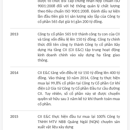
được tổ chức BSI cấp chứng nhận hợp chuẩn ISO
9001:2008 đối với hệ thống quản lý chất lượng
theo tiêu chuẩn ISO 9001:2008. Đánh dấu sự kiện
lần đầu tiên giá trị sản lượng xây lắp của Công ty
cổ phần 565 đạt giá trị gần 200 tỷ đồng.
2013
Công ty cổ phần 565 trở thành công ty con của CII
và tăng vốn điều lệ lên 150 tỷ đồng. Công ty chính
thức đổi tên công ty thành Công ty cổ phần Xây
dựng Hạ tầng CII (CII E&C) tập trung hoạt động
kinh doanh chính vào xây dựng hạ tầng giao
thông.
2014
CII E&C tăng vốn điều lệ từ 150 tỷ đồng lên 400 tỷ
đồng. Vào tháng 10 năm 2014, Công ty thực hiện
mua lại 99,8% cổ phần tại Công ty Cổ phần Cơ khí
điện Lữ Gia từ Công ty Cổ phần Đầu tư cầu đường
CII. Tuy nhiên, số cổ phần này sẽ được chuyển
quyền sở hữu sau 3 năm kể từ khi thanh toán mua
cổ phần.
2015
CII E&C thực hiện đầu tư mua lại 100% Công ty
TNHH MTV NBB Quảng Ngãi (NQN) chuyên sản
xuất vật liệu xây dựng