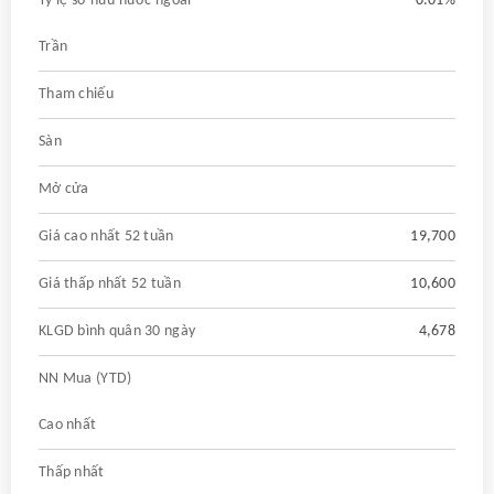
Tỷ lệ sở hữu nước ngoài
0.01%
Trần
Tham chiếu
Sàn
Mở cửa
Giá cao nhất 52 tuần
19,700
Giá thấp nhất 52 tuần
10,600
KLGD bình quân 30 ngày
4,678
NN Mua (YTD)
Cao nhất
Thấp nhất