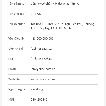
Tên công ty
Công ty Cổ phần Xây dựng Hạ tầng CII
Tên viết tắt
CII E&C
Trụ sở chính
Tòa nhà CII TOWER, 152 Điện Biên Phủ, Phường
Thạnh Mỹ Tây, TP Hồ Chí Minh
Vốn điều lệ
415.000.000.000
Điện thoại
(028) 35122712
Fax
(028) 35120633
Email
info@ciiec.com.vn
Website
www.ciiec.com.vn
Ngành nghề
Xây dựng
MST
0304200346