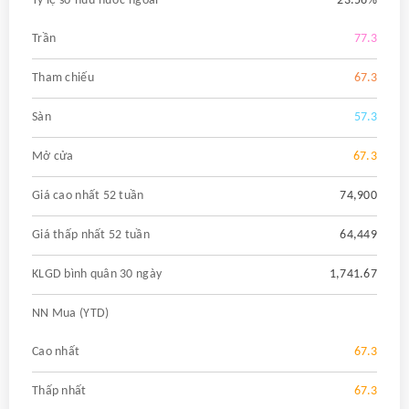
Tỷ lệ sở hữu nước ngoài
23.56%
Trần
77.3
Tham chiếu
67.3
Sàn
57.3
Mở cửa
67.3
Giá cao nhất 52 tuần
74,900
Giá thấp nhất 52 tuần
64,449
KLGD bình quân 30 ngày
1,741.67
NN Mua (YTD)
Cao nhất
67.3
Thấp nhất
67.3