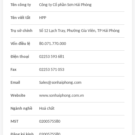
Tên công ty
Công ty Cổ phần Sơn Hải Phòng
Tên viết tắt
HPP
Trụ sở chính
Số 12 Lạch Tray, Phường Gia Viên, TP Hải Phòng
Vốn điều lệ
80.071.770.000
Điện thoại
02253 593 681
Fax
02253 571 053
Email
Sales@sonhaiphong.com
Website
www.sonhaiphong.com.vn
Ngành nghề
Hoá chất
MST
0200575580
Đăng ký kinh
0200575580