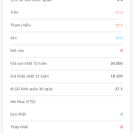
Tỷ lệ sở hữu nước ngoài
0%
Trần
22.4
Tham chiếu
19.5
Sàn
16.6
Mở cửa
0
Giá cao nhất 52 tuần
30,000
Giá thấp nhất 52 tuần
18,100
KLGD bình quân 30 ngày
37.5
NN Mua (YTD)
Cao nhất
0
Thấp nhất
0