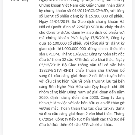
2018 - nay
Ngày 02/01/2019: Công ty được Trung tâm Lưu ký
Chứng khoán Việt Nam cấp Giấy chứng nhận đăng
ký chứng khoán số 01/2019/GCNCP-VSD, với tổng
số lượng cổ phiếu đăng ký là 16.100.000 cổ phiếu.
Ngày 25/04/2019: Sở Giao dịch chứng khoán Hà
Nội có Quyết định số 226/QĐ-SGDHN chấp thuận
cho Công ty được đăng ký giao dịch cổ phiếu với
mã chứng khoán PNP. Ngày 17/5/2019, Công ty
đưa 16.100.000 cổ phiếu với tổng giá trị đăng ký
giao dịch 161.000.000.000 đồng chính thức lên
sàn UPCOМ. Tháng 10/2021: Công ty hoàn tất việc
đầu tư thêm 02 cầu RTG đưa vào khai thác. Ngày
05/12/2013: Bộ Giao thông vận tải có văn bản
13929/BGTVT-KHĐT chấp thuận chủ trương bổ
sung 01 cầu cảng giai đoạn 2 nối tiếp tuyến bến
với cầu cảng hiện hữu về phía thượng lưu tại bến
cảng Bến Nghé Phú Hữu vào Quy hoạch chi tiết
nhóm cảng biển Đông Nam Bộ giai đoạn đến năm
2020, định hướng đến năm 2030. Công ty đang
tích cực làm việc với các bên hữu quan để tháo gỡ
vướng mắc, hoàn thiện thủ tục đầu tư xây dựng
và đưa cầu cảng giai đoạn 2 vào khai thác. Tháng
07/2024: Công ty tiếp tục tiến hành các thủ tục để
đầu tư đưa thêm 01 cẩu RTG vào khai thác.