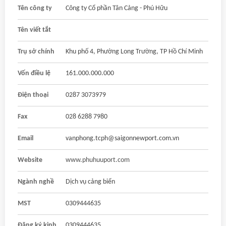
Tên công ty
Công ty Cổ phần Tân Cảng - Phú Hữu
Tên viết tắt
Trụ sở chính
Khu phố 4, Phường Long Trường, TP Hồ Chí Minh
Vốn điều lệ
161.000.000.000
Điện thoại
0287 3073979
Fax
028 6288 7980
Email
vanphong.tcph@saigonnewport.com.vn
Website
www.phuhuuport.com
Ngành nghề
Dịch vụ cảng biển
MST
0309444635
Đăng ký kinh
0309444635