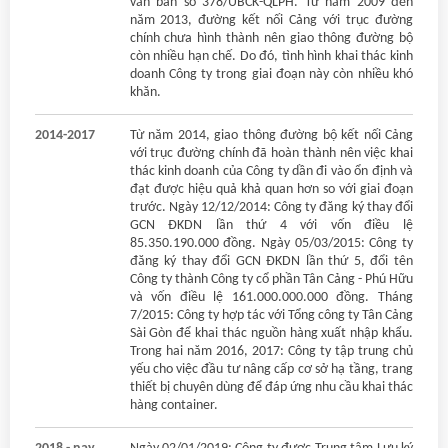
văn bản số 378/UBCK-QLPH. Từ năm 2009 đến
năm 2013, đường kết nối Cảng với trục đường
chính chưa hình thành nên giao thông đường bộ
còn nhiều hạn chế. Do đó, tình hình khai thác kinh
doanh Công ty trong giai đoạn này còn nhiều khó
khăn.
2014-2017
Từ năm 2014, giao thông đường bộ kết nối Cảng
với trục đường chính đã hoàn thành nên việc khai
thác kinh doanh của Công ty dần đi vào ổn định và
đạt được hiệu quả khả quan hơn so với giai đoạn
trước. Ngày 12/12/2014: Công ty đăng ký thay đổi
GCN ĐKDN lần thứ 4 với vốn điều lệ
85.350.190.000 đồng. Ngày 05/03/2015: Công ty
đăng ký thay đổi GCN ĐKDN lần thứ 5, đổi tên
Công ty thành Công ty cổ phần Tân Cảng - Phú Hữu
và vốn điều lệ 161.000.000.000 đồng. Tháng
7/2015: Công ty hợp tác với Tổng công ty Tân Cảng
Sài Gòn để khai thác nguồn hàng xuất nhập khẩu.
Trong hai năm 2016, 2017: Công ty tập trung chủ
yếu cho việc đầu tư nâng cấp cơ sở hạ tầng, trang
thiết bị chuyên dùng để đáp ứng nhu cầu khai thác
hàng container.