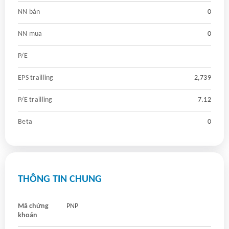
NN bán
0
NN mua
0
P/E
EPS trailling
2,739
P/E trailling
7.12
Beta
0
THÔNG TIN CHUNG
Mã chứng
PNP
khoán