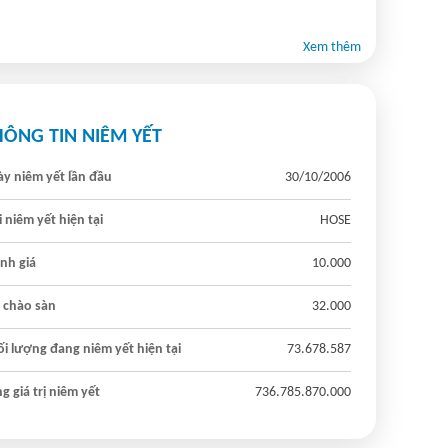
Xem thêm
HÔNG TIN NIÊM YẾT
y niêm yết lần đầu
30/10/2006
 niêm yết hiện tại
HOSE
nh giá
10.000
 chào sàn
32.000
i lượng đang niêm yết hiện tại
73.678.587
g giá trị niêm yết
736.785.870.000