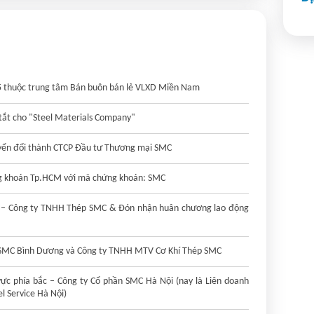
5 thuộc trung tâm Bán buôn bán lẻ VLXD Miền Nam
tắt cho "Steel Materials Company"
uyển đổi thành CTCP Đầu tư Thương mại SMC
ứng khoán Tp.HCM với mã chứng khoán: SMC
ên – Công ty TNHH Thép SMC & Đón nhận huân chương lao động
SMC Bình Dương và Công ty TNHH MTV Cơ Khí Thép SMC
 vực phía bắc – Công ty Cổ phần SMC Hà Nội (nay là Liên doanh
 Service Hà Nội)