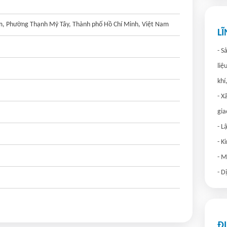
êm, Phường Thạnh Mỹ Tây, Thành phố Hồ Chí Minh, Việt Nam
L
- S
liệ
khí
- X
gia
- L
- K
- M
- D
Đ