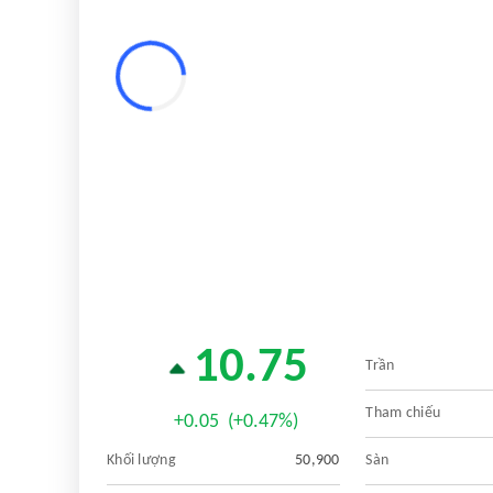
10.75
Trần
Tham chiếu
+0.05
(+0.47%)
Khối lượng
50,900
Sàn