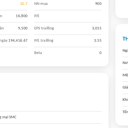
10.7
NN mua
900
ần
16,800
P/E
uần
9,500
EPS trailling
3,015
T
 ngày
194,416.67
P/E trailling
3.55
Ngà
Beta
0
Nơi
Mệ
Giá
Khố
Tổn
ng mại SMC