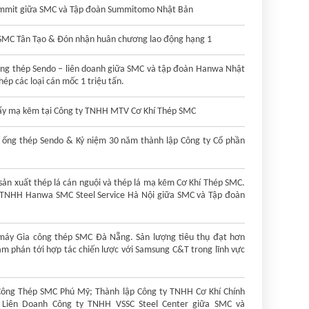
ummit giữa SMC và Tập đoàn Summitomo Nhật Bản
SMC Tân Tạo & Đón nhận huân chương lao động hạng 1
Ống thép Sendo – liên doanh giữa SMC và tập đoàn Hanwa Nhật
ép các loại cán mốc 1 triệu tấn.
tẩy mạ kẽm tại Công ty TNHH MTV Cơ Khí Thép SMC
 ống thép Sendo & Kỷ niệm 30 năm thành lập Công ty Cổ phần
sản xuất thép lá cán nguội và thép lá mạ kẽm Cơ Khí Thép SMC.
 TNHH Hanwa SMC Steel Service Hà Nội giữa SMC và Tập đoàn
máy Gia công thép SMC Đà Nẵng. Sản lượng tiêu thụ đạt hơn
Đàm phán tới hợp tác chiến lược với Samsung C&T trong lĩnh vực
Công Thép SMC Phú Mỹ; Thành lập Công ty TNHH Cơ Khí Chính
Liên Doanh Công ty TNHH VSSC Steel Center giữa SMC và