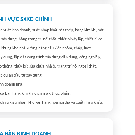
ĨNH VỰC SXKD CHÍNH
ản xuất kinh doanh, xuất nhập khẩu sắt thép, hàng kim khí, vật 
u xây dựng, hàng trang trí nội thất, thiết bị xây lắp, thiết bị cơ 
, khung kho nhà xưởng bằng cấu kiện nhôm, thép, inox.

ây dựng, lắp đặt công trình xây dựng dân dụng, công nghiệp, 
o thông, thủy lợi; sửa chữa nhà ở, trang trí nội ngoại thất.

ập dự án đầu tư xây dựng.

inh doanh nhà.

ua bán hàng kim khí điện máy, thực phẩm.

ịch vụ giao nhận, kho vận hàng hóa nội địa và xuất nhập khẩu.
ỊA BÀN KINH DOANH