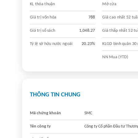
KL thỏa thuận
Mở cửa
Giá trị vốn hóa
788
Giá cao nhất 52 tu
Giá trị sổ sách
1,048.27
Giá thấp nhất 52 t
Tỷ lệ sở hữu nước ngoài
20.23%
KLGD bình quân 30
NN Mua (YTD)
THÔNG TIN CHUNG
Mã chứng khoán
SMC
Tên công ty
Công ty Cổ phần Đầu tư Thươ