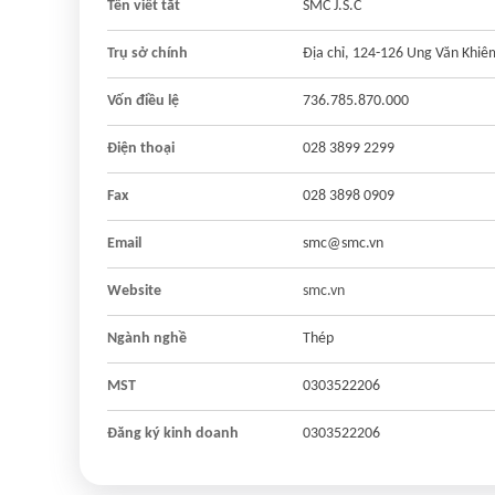
Tên viết tắt
SMC J.S.C
Trụ sở chính
Địa chỉ, 124-126 Ung Văn Khi
Vốn điều lệ
736.785.870.000
Điện thoại
028 3899 2299
Fax
028 3898 0909
Email
smc@smc.vn
Website
smc.vn
Ngành nghề
Thép
MST
0303522206
Đăng ký kinh doanh
0303522206